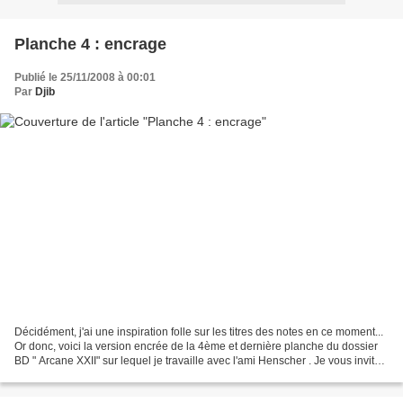
Planche 4 : encrage
Publié le 25/11/2008 à 00:01
Par
Djib
Décidément, j'ai une inspiration folle sur les titres des notes en ce moment...
Or donc, voici la version encrée de la 4ème et dernière planche du dossier
BD " Arcane XXII" sur lequel je travaille avec l'ami Henscher . Je vous invite
à revoir les 3 premières...