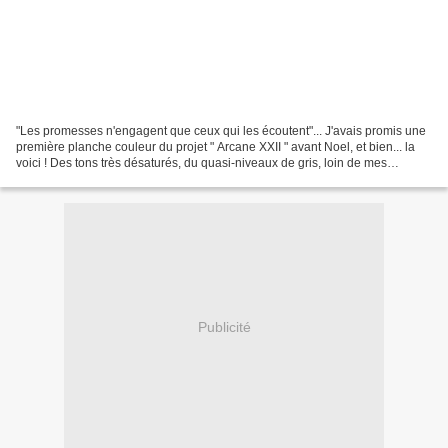
"Les promesses n'engagent que ceux qui les écoutent"... J'avais promis une
première planche couleur du projet " Arcane XXII " avant Noel, et bien... la
voici ! Des tons très désaturés, du quasi-niveaux de gris, loin de mes
couleurs "flashy" habituelles,...
Publicité