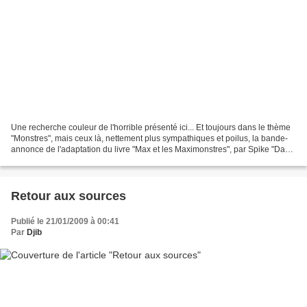
Une recherche couleur de l'horrible présenté ici... Et toujours dans le thème
"Monstres", mais ceux là, nettement plus sympathiques et poilus, la bande-
annonce de l'adaptation du livre "Max et les Maximonstres", par Spike "Dans
la peau de John Malkovich"...
Retour aux sources
Publié le 21/01/2009 à 00:41
Par
Djib