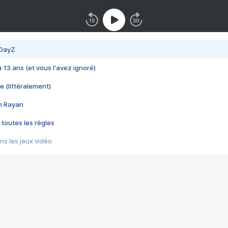
 DayZ
 a 13 ans (et vous l'avez ignoré)
e (littéralement)
im Rayan
 toutes les règles
s les jeux vidéo
us choquant de Rockstar ? - Le scandale BULLY
e plus moche de Steam
du RÊVE tourne au CAUCHEMAR
pendant 8 heures