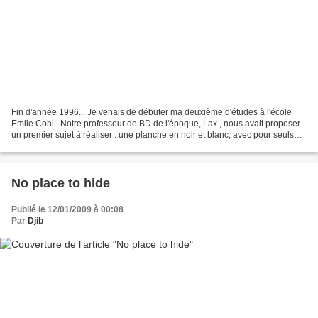
Fin d'année 1996... Je venais de débuter ma deuxième d'études à l'école
Emile Cohl . Notre professeur de BD de l'époque, Lax , nous avait proposer
un premier sujet à réaliser : une planche en noir et blanc, avec pour seuls
acteurs un personnage, une chaise,...
No place to hide
Publié le 12/01/2009 à 00:08
Par
Djib