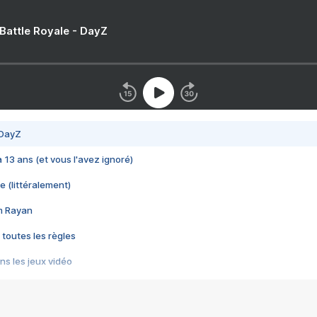
 Battle Royale - DayZ
 DayZ
 a 13 ans (et vous l'avez ignoré)
e (littéralement)
im Rayan
 toutes les règles
s les jeux vidéo
us choquant de Rockstar ? - Le scandale BULLY
e plus moche de Steam