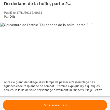
Du dedans de la boîte, partie 2...
Publié le 17/11/2011 à 00:31
Par
Djib
Après le grand déballage, il est temps de passer à l'assemblage des
figurines et de l'esplanade de combat... Comme expliqué il y a quelques
articles, la taille de votre personnage a vraiment un impact sur le jeu et n'est
pas juste un chiffre indiqué sur...
Page suivante >