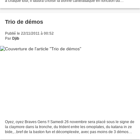
à chaque tour, il faudra choisir la bonne carte/attaque en fonction du
contexte, du placement de...
Trio de démos
Publié le 22/11/2011 à 00:52
Par
Djib
Oyez, oyez Braves Gens !! Samedi 26 novembre sera placé sous le signe de
la claymore dans la tronche, du trident entre les omoplates, du katana in ze
bide,...bref de la baston fun et décomplexée, avec pas moins de 3 démos
d'Ultimate Warriorz aux 3 coins...