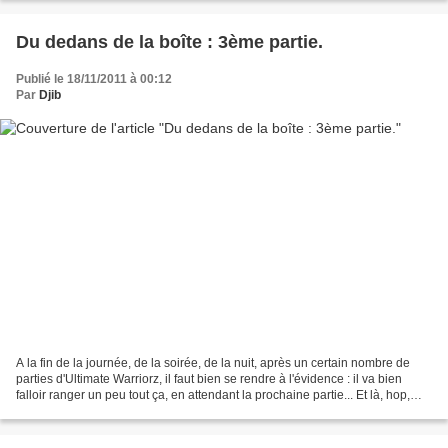
Du dedans de la boîte : 3ème partie.
Publié le 18/11/2011 à 00:12
Par
Djib
A la fin de la journée, de la soirée, de la nuit, après un certain nombre de
parties d'Ultimate Warriorz, il faut bien se rendre à l'évidence : il va bien
falloir ranger un peu tout ça, en attendant la prochaine partie... Et là, hop,
Pulsar Games a pensé...