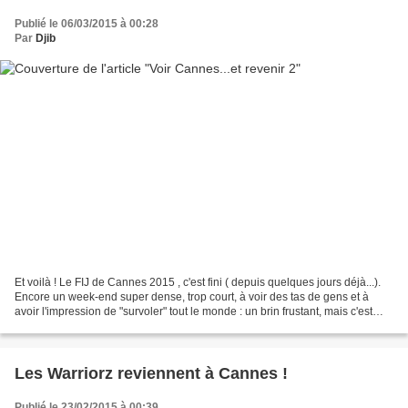
Publié le 06/03/2015 à 00:28
Par
Djib
Et voilà ! Le FIJ de Cannes 2015 , c'est fini ( depuis quelques jours déjà...).
Encore un week-end super dense, trop court, à voir des tas de gens et à
avoir l'impression de "survoler" tout le monde : un brin frustant, mais c'est
toujours un plaisir de...
Les Warriorz reviennent à Cannes !
Publié le 23/02/2015 à 00:39