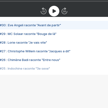
#30 : Eve Angeli raconte "Avant de partir"
#29 : MC Solaar raconte "Bouge de là"
28 : Lorie raconte "Je vais vite"
#27 : Christophe Willem raconte "Jacques a dit"
#26 : Chimène Badi raconte "Entre nous"
#25 : Indochine raconte "3e sexe"
#24 : Zaho raconte "C'est chelou"
#23 : Patrick Bruel raconte "Au café des délices"
#22 : Kyo raconte "Le chemin"
#21 : Nolwenn Leroy raconte "Cassé"