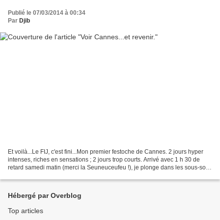
Publié le 07/03/2014 à 00:34
Par
Djib
Et voilà...Le FIJ, c'est fini...Mon premier festoche de Cannes. 2 jours hyper
intenses, riches en sensations ; 2 jours trop courts. Arrivé avec 1 h 30 de
retard samedi matin (merci la Seuneuceufeu !), je plonge dans les sous-sols
du palais des festivals,...
Hébergé par Overblog
Top articles