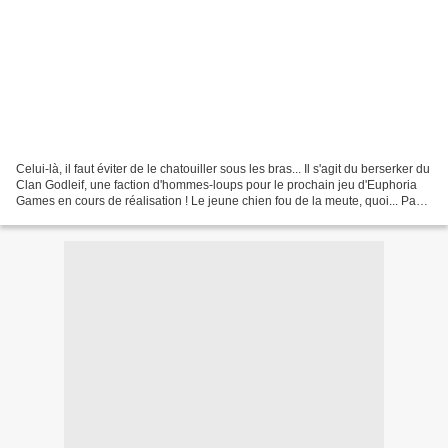
Celui-là, il faut éviter de le chatouiller sous les bras... Il s'agit du berserker du
Clan Godleif, une faction d'hommes-loups pour le prochain jeu d'Euphoria
Games en cours de réalisation ! Le jeune chien fou de la meute, quoi... Pas
de loup-garous ici,...