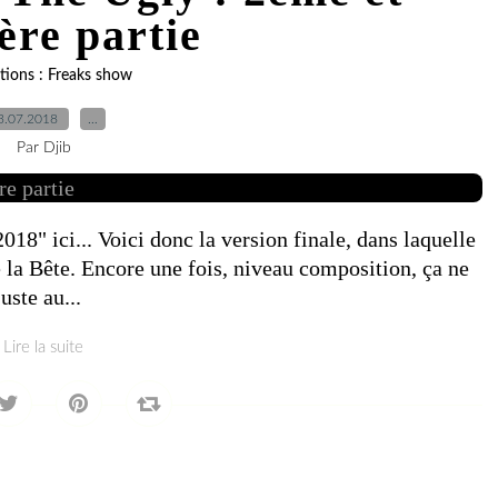
ère partie
rations : Freaks show
3.07.2018
…
Par Djib
18" ici... Voici donc la version finale, dans laquelle
e la Bête. Encore une fois, niveau composition, ça ne
uste au...
Lire la suite