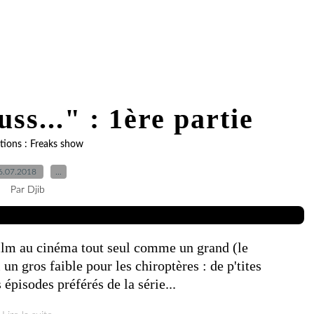
ss..." : 1ère partie
rations : Freaks show
6.07.2018
…
Par Djib
film au cinéma tout seul comme un grand (le
n gros faible pour les chiroptères : de p'tites
épisodes préférés de la série...