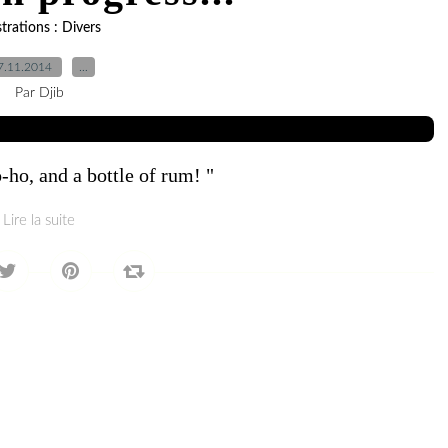
strations : Divers
7.11.2014
…
Par Djib
ho, and a bottle of rum! "
Lire la suite